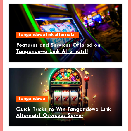
tangandewa link alternatif
Features and Services Offered on
Tangandewa Link Alternatif!
tangandewa
Quick Tricks to Win Tangandewa Link
Alternatif Overseas Server