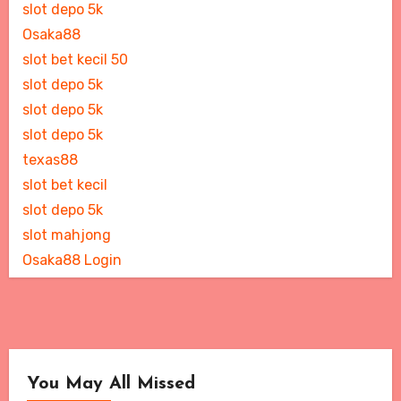
slot depo 5k
Osaka88
slot bet kecil 50
slot depo 5k
slot depo 5k
slot depo 5k
texas88
slot bet kecil
slot depo 5k
slot mahjong
Osaka88 Login
You May All Missed