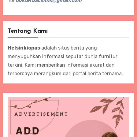
ke
dokterbacklink@gmail.com
Tentang Kami
Helsinkiopas
adalah situs berita yang
menyuguhkan informasi seputar dunia furnitur
terkini. Kami memberikan informasi akurat dan
terpercaya merangkum dari portal berita ternama.